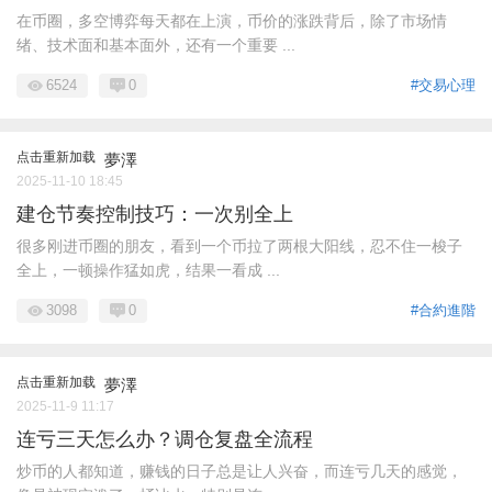
在币圈，多空博弈每天都在上演，币价的涨跌背后，除了市场情
绪、技术面和基本面外，还有一个重要 ...
6524
0
#交易心理
点击重新加载
夢澤
2025-11-10 18:45
建仓节奏控制技巧：一次别全上
很多刚进币圈的朋友，看到一个币拉了两根大阳线，忍不住一梭子
全上，一顿操作猛如虎，结果一看成 ...
3098
0
#合約進階
点击重新加载
夢澤
2025-11-9 11:17
连亏三天怎么办？调仓复盘全流程
炒币的人都知道，赚钱的日子总是让人兴奋，而连亏几天的感觉，