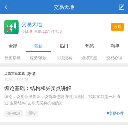
交易天地
交易天地
收藏
今日:
0
主题:
127
排名:
6
全部
最新
热门
热帖
精华
技術指標
趨勢/波段
長線交易
短線實盤
交易心理
点击重新加载
夢澤
2026-2-8 04:58
缠论基础：结构和买卖点讲解
缠论，说复杂很复杂，说简单也能通俗点理解。它其实就是一种通
过“走势结构”去寻找买卖机会的方 ...
4914
0
#交易心理