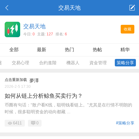
交易天地
交易天地
收藏
今日:
0
主题:
127
排名:
6
全部
最新
热门
热帖
精华
盤
交易心理
合約進階
機器人
資金管理
策略分享
点击重新加载
夢澤
2026-2-5 17:30
如何从链上分析鲸鱼买卖行为？
币圈有句话：“散户看K线，聪明钱看链上。”尤其是在行情不明朗的
时候，很多聪明资金的动向都藏 ...
6411
0
#策略分享