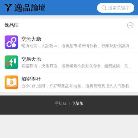
搜索关键字
逸品匯
交流大廳
暢所欲言，大話乾坤。這裏是市場行情分析、行業熱點快訊與大戶追蹤的第一現場。無論是分享個人的交易心得與回憶錄，還是探討生活與財富的底層邏輯，都能在此破除信息繭房，與優秀的同行者高頻共振。
交易天地
看盤有術，決策有道。這裏聚焦K線技術指標、趨勢波段、長短線實盤復盤與資金管理。謝絕浮躁口水，深挖交易心理與合約進階策略。一起在波動中磨練眼力，在風口中提高勝率。
加密學社
從小白到進階，打好幣圈認知地基。這裏有最實用的入門教程、錢包操作指南、安全防護、交易所教學、術語科普和避坑指南，助你少走彎路，穩步上車。
手机版
|
电脑版