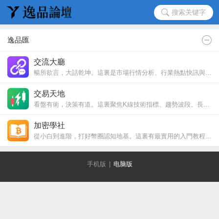
搜索关键字
逸品匯
交流大廳
暢所欲言，大話乾坤。這裏是市場行情分析、行業熱點快訊與大戶追蹤的第一現場。無論是分享個人的交易心得與回憶錄，還是探討生活與財富的底層邏輯，都能在此破除信息繭房，與優秀的同行者高頻共振。
交易天地
看盤有術，決策有道。這裏聚焦K線技術指標、趨勢波段、長短線實盤復盤與資金管理。謝絕浮躁口水，深挖交易心理與合約進階策略。一起在波動中磨練眼力，在風口中提高勝率。
加密學社
從小白到進階，打好幣圈認知地基。這裏有最實用的入門教程、錢包操作指南、安全防護、交易所教學、術語科普和避坑指南，助你少走彎路，穩步上車。
手机版
|
电脑版